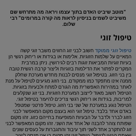
"מוטב שיביט האדם בתוך עצמו ויראה מה מתרחש שם
משיביט לשמים בניסיון לראות מה קורה במרומים"
רבי
שלום.
טיפול זוגי
טיפול זוגי ממוקד
חשוב לבני זוג החווים משבר זוגי קשה
המאיים על שלמות הזוגיות. אלימות או בגידות או ריחוק רגשי הן
בעיות זוגיות המביאות זוגות רבים לגירושין. ניתן במרבית
המקרים לפתור את הדילמות בזוגיות וליצור קרבה רגשית טובה
בין בני הזוג. בטיפול זוגי מנסים לבנות מחדש מערכת שחלק
ממנה אינו מתפקד כמו ממקודם. בני הזוג מגיעים לטיפול על מנת
לאתר במהירות האפשרית מה הגורם למתח ולבעיות בזוגיות.
הטיפול חשוב מאוד לייצוב המערכת הזוגיות. בני זוג שנקלעים
למריבות, בגידות או ריחוק רגשי צריכים להיעזר בטיפול זוגי.
הטיפול נוגע במערכת של שני בני הזוג. טיפול פרטני שמטפל
באדם אחד בלבד. טיפול זוגי הוא בעצם מקום המאפשר לבני
הזוג לברר ולדבר על הבעיות המופיעות בחייהם כזוג. זהו מקום
שפותח צוהר להבנה של אחד את השני. זהו מקום המאפשר לבני
זוג להתקרב אחד לשני תוך עיבוד והתגברות על כעסים שונים
שאתם הגיעו לטיפול. טיפול זוגי זהו מקום בו אני מנסה ליצור