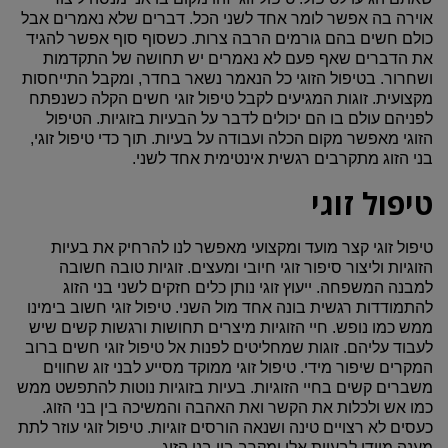
אוירה בה אפשר לומר אחד לשני הכל. דברים שלא נאמרים אבל
כולם חשים בהם גורמים הרבה צרות. כשסוף סוף אפשר להגיד
את הדברים שאף פעם לא נאמרים יש תחושה של התקדמות
ושחרור. בטיפול הזוגי כל הנאמר נשאר בחדר, ומקבל התייחסות
מקצועית. זוגות המגיעים לקבל טיפול זוגי חשים הקלה כשנפתח
לפניהם עולם בו הם יכולים לדבר על הבעיות בזוגיות. הטיפול
הזוגי מאפשר מקום הכלה ועבודה על בעיות. תוך כדי טיפול זוגי,
בני הזוג מתקרבים רגשית אינטימית אחד לשני.
טיפול זוגי
טיפול זוגי קצר מועד ומקצועי מאפשר לנו להרחיק את בעיות
הזוגיות וליצור סיפור זוגי חיובי ומעצים. זוגיות טובה חשובה
למבנה המשפחה. ייעוץ זוגי נותן כלים חזקים לשני בני הזוג
להתמודדות רגשית בונה אחד מול השני. טיפול זוגי חשוב בימינו
ממש כמו נופש. חיי הזוגיות מיצרים תחושות ורגשות קשים שיש
לעבוד עליהם. זוגות שמחליטים לפנות אל טיפול זוגי חשים ברוב
המקרים שיפור מידי. טיפול זוגי ממוקד מסייע לבני זוג שחווים
משברים קשים בחיי הזוגיות. בעיות בזוגיות נוטות להתפשט ממש
כמו אש ולכלות את הקשר ואת האהבה והמשיכה בין בני הזוג.
כעסים לא רצויים טינה ושנאה הורסים זוגיות. טיפול זוגי עוזר לתת
מענה מיידי לבעיות אלו ומקרב בין בני הזוג.